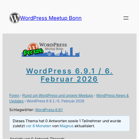
Zum
Inhalt
WordPress Meetup Bonn
springen
WordPress 6.9.1 / 6.
Februar 2026
Foren
›
Rund um WordPress und unsere Meetups
›
WordPress News &
Updates
›
WordPress 6.9.1 / 6. Februar 2026
Schlagwörter:
WordPress 6.9.1
Dieses Thema hat 0 Antworten sowie 1 Teilnehmer und wurde
zuletzt
vor 6 Monaten
von
Magnus
aktualisiert.
Ansicht von 0 Antwort-Threads