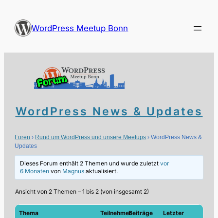
Zum
Inhalt
WordPress Meetup Bonn
springen
WordPress News & Updates
Foren
›
Rund um WordPress und unsere Meetups
›
WordPress News &
Updates
Dieses Forum enthält 2 Themen und wurde zuletzt
vor
6 Monaten
von
Magnus
aktualisiert.
Ansicht von 2 Themen – 1 bis 2 (von insgesamt 2)
Thema
Teilnehmer
Beiträge
Letzter