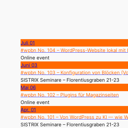
Juli
01
#wpbn No. 104 – WordPress-Website lokal mit
Online event
Juni
03
#wpbn No. 103 – Konfiguration von Blöcken (Vo
SISTRIX Seminare – Florentiusgraben 21-23
Mai
06
#wpbn No. 102 – Plugins für Magazinseiten
Online event
Apr.
01
#wpbn No. 101 – Von WordPress zu KI — wie We
SISTRIX Seminare – Florentiusgraben 21-23