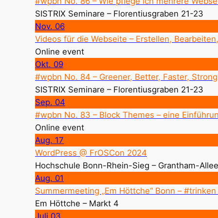
#wpbn No. 86 – Wie pflege ich mehrere Webseit
SISTRIX Seminare – Florentiusgraben 21-23
Nov.
06
Videos für die Webseite – Erstellen, Bearbeiten
Online event
Okt.
09
#wpbn No. 84 – Greener, Better, Faster, Strong
SISTRIX Seminare – Florentiusgraben 21-23
Sep.
04
#wpbn No. 83 – Block Themes – eine Einführun
Online event
Aug.
17
WordPress @ FrOSCon 2024
Hochschule Bonn-Rhein-Sieg – Grantham-Allee
Aug.
01
Summermeeting „Em Höttche“ Bonn – #trinken
Em Höttche – Markt 4
Juli
03