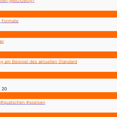
en gleichzeitig?
, Formate
er
g am Beispiel des aktuellen Standard
 20
 #quatschen #speisen