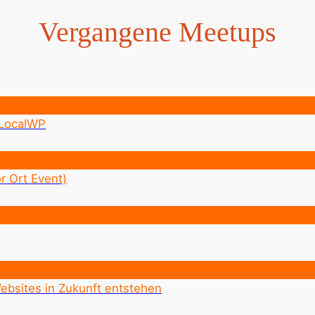
Vergangene Meetups
 LocalWP
r Ort Event)
bsites in Zukunft entstehen