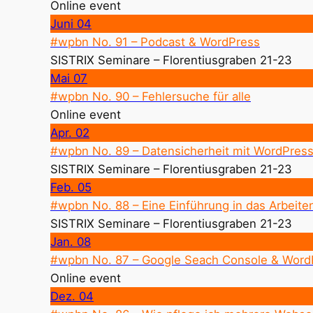
Online event
Juni
04
#wpbn No. 91 – Podcast & WordPress
SISTRIX Seminare – Florentiusgraben 21-23
Mai
07
#wpbn No. 90 – Fehlersuche für alle
Online event
Apr.
02
#wpbn No. 89 – Datensicherheit mit WordPres
SISTRIX Seminare – Florentiusgraben 21-23
Feb.
05
#wpbn No. 88 – Eine Einführung in das Arbeite
SISTRIX Seminare – Florentiusgraben 21-23
Jan.
08
#wpbn No. 87 – Google Seach Console & Word
Online event
Dez.
04