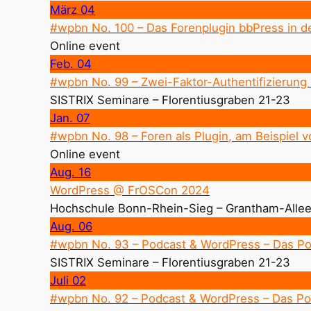
März
04
#wpbn No. 100 – Das Forenplugin bbPress in de
Online event
Feb.
04
#wpbn No. 99 – Zwei-Faktor-Authentifizierung 
SISTRIX Seminare – Florentiusgraben 21-23
Jan.
07
#wpbn No. 98 – Foren als Plugin, am Beispiel 
Online event
Aug.
16
WordPress @ FrOSCon 2024
Hochschule Bonn-Rhein-Sieg – Grantham-Allee
Aug.
06
#wpbn No. 93 – Podcast & WordPress – Das Po
SISTRIX Seminare – Florentiusgraben 21-23
Juli
02
#wpbn No. 92 – Podcast & WordPress – Das Po