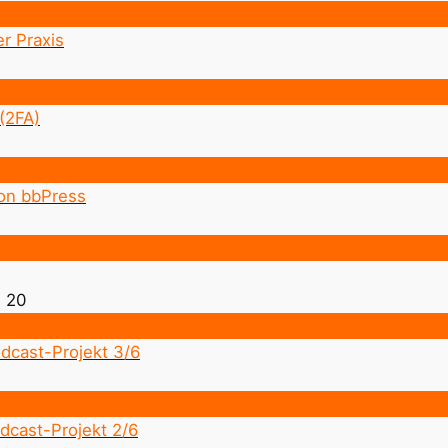
r Praxis
(2FA)
von bbPress
 20
dcast-Projekt 3/6
dcast-Projekt 2/6