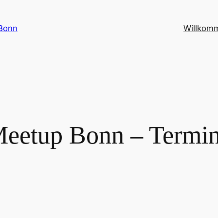
Bonn
Willkom
eetup Bonn – Termi