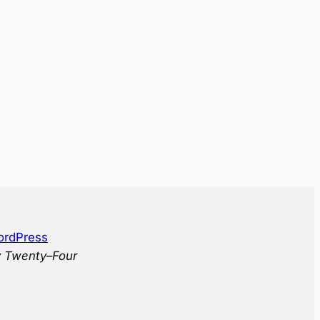
rdPress
 Twenty
–
Four