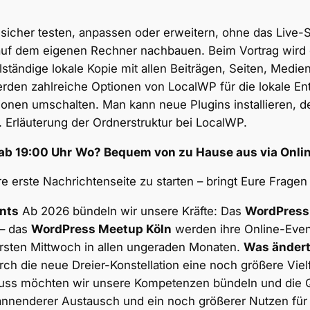
icher testen, anpassen oder erweitern, ohne das Live-S
auf dem eigenen Rechner nachbauen. Beim Vortrag wird g
lständige lokale Kopie mit allen Beiträgen, Seiten, Medi
werden zahlreiche Optionen von LocalWP für die lokale En
nen umschalten. Man kann neue Plugins installieren, d
Erläuterung der Ordnerstruktur bei LocalWP.
 ab 19:00 Uhr
Wo? Bequem von zu Hause aus via Onl
ure erste Nachrichtenseite zu starten – bringt Eure Frage
nts
Ab 2026 bündeln wir unsere Kräfte: Das
WordPress
 – das
WordPress Meetup Köln
werden ihre Online-Even
sten Mittwoch in allen ungeraden Monaten.
Was ändert
h die neue Dreier-Konstellation eine noch größere Vi
s möchten wir unsere Kompetenzen bündeln und die Qual
nnenderer Austausch und ein noch größerer Nutzen für E