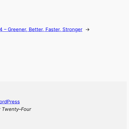
 – Greener, Better, Faster, Stronger
→
ordPress
 Twenty
–
Four