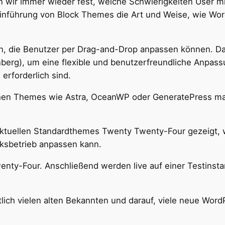
 wir immer wieder fest, welche Schwierigkeiten User m
Einführung von Block Themes die Art und Weise, wie Wor
, die Benutzer per Drag-and-Drop anpassen können. D
berg), um eine flexible und benutzerfreundliche Anpas
rforderlich sind.
sischen Themes wie Astra, OceanWP oder GeneratePress m
aktuellen Standardthemes Twenty Twenty-Four gezeigt, 
rksbetrieb anpassen kann.
enty-Four. Anschließend werden live auf einer Testinsta
lich vielen alten Bekannten und darauf, viele neue WordP