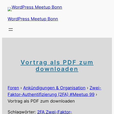
Zum
Inhalt
springen
WordPress Meetup Bonn
Vortrag als PDF zum
downloaden
Foren
›
Ankündigungen & Organisation
›
Zwei-
Faktor-Authentifizierung (2FA) #Meetup 99
›
Vortrag als PDF zum downloaden
Schlagwörter:
2FA Zwei-Faktor-